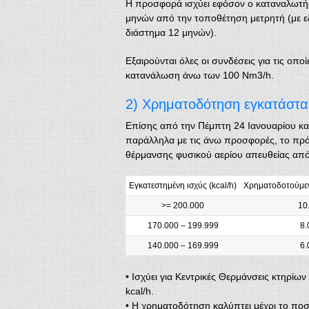
Η προσφορά ισχύει εφόσον ο καταναλωτής 
μηνών από την τοποθέτηση μετρητή (με εξαί
διάστημα 12 μηνών).
Εξαιρούνται όλες οι συνδέσεις για τις οπο
κατανάλωση άνω των 100 Νm3/h.
2) Χρηματοδότηση εγκατάστα
Επίσης από την Πέμπτη 24 Ιανουαρίου και 
παράλληλα με τις άνω προσφορές, το πρ
θέρμανσης φυσικού αερίου απευθείας απ
Εγκατεστημένη ισχύς (kcal/h)
Χρηματοδοτούμε
>= 200.000
10
170.000 – 199.999
8.
140.000 – 169.999
6.
• Ισχύει για Κεντρικές Θερμάνσεις κτηρίω
kcal/h.
• Η χρηματοδότηση καλύπτει μέχρι το πο