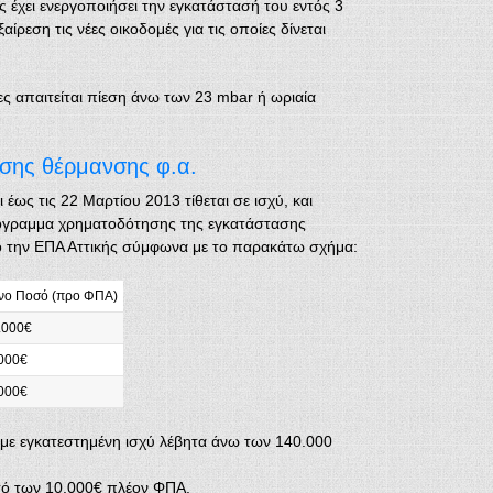
έχει ενεργοποιήσει την εγκατάστασή του εντός 3
ρεση τις νέες οικοδομές για τις οποίες δίνεται
ίες απαιτείται πίεση άνω των 23 mbar ή ωριαία
σης θέρμανσης φ.α.
έως τις 22 Μαρτίου 2013 τίθεται σε ισχύ, και
όγραμμα χρηματοδότησης της εγκατάστασης
ό την ΕΠΑ Αττικής σύμφωνα με το παρακάτω σχήμα:
νο Ποσό (προ ΦΠΑ)
.000€
000€
000€
ν με εγκατεστημένη ισχύ λέβητα άνω των 140.000
σό των 10.000€ πλέον ΦΠΑ.