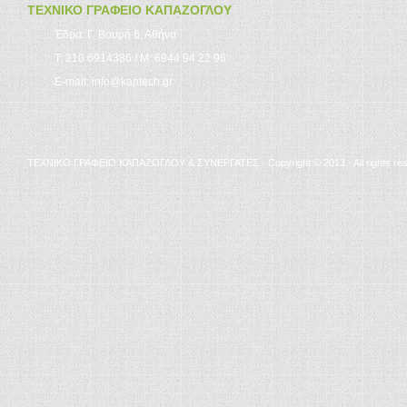
ΤΕΧΝΙΚΟ ΓΡΑΦΕΙΟ ΚΑΠΑΖΟΓΛΟΥ
Έδρα: Γ. Βουρή 6, Αθήνα
Τ: 210 6914386 / Μ: 6944 94 22 96
E-mail: info@kaptech.gr
ΤΕΧΝΙΚΟ ΓΡΑΦΕΙΟ ΚΑΠΑΖΟΓΛΟΥ & ΣΥΝΕΡΓΑΤΕΣ - Copyright © 2013 - All rights re