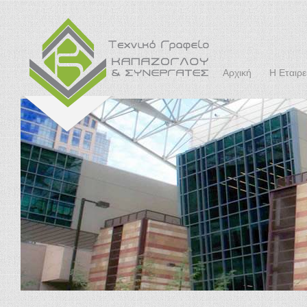
Αρχική
Η Εταιρε